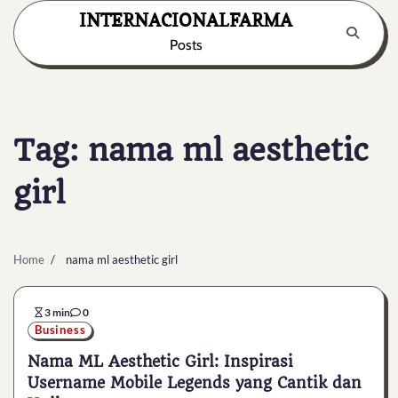
Skip
INTERNACIONALFARMA
to
Posts
content
Tag:
nama ml aesthetic
girl
Home
nama ml aesthetic girl
3 min
0
Business
Nama ML Aesthetic Girl: Inspirasi
Username Mobile Legends yang Cantik dan